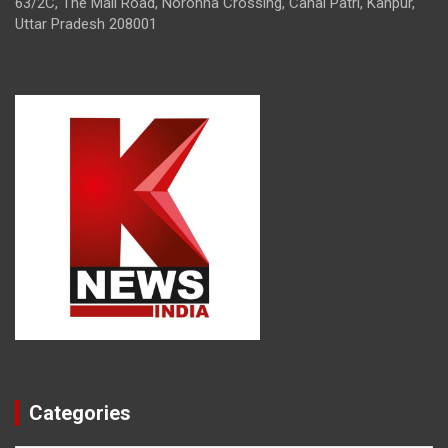
63/2C, The Mall Road, Noronha Crossing, Canal Patri, Kanpur,
Uttar Pradesh 208001
Categories