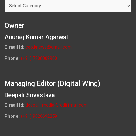
Categories
Owner
Anurag Kumar Agarwal
E-mail Id:
ceo.knews@gmail.com
Phone:
(+91) 7800009900
Managing Editor (Digital Wing)
Deepali Srivastava
E-mail Id:
deepali_media@rediffmail.com
Phone:
(+91) 9026692259