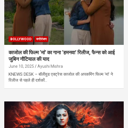
BOLLYWOOD
मनोरंजन
काजोल की फिल्म ‘मां’ का गाना ‘हमनवा’ रिलीज, फैन्स को आई
जुबिन नौटियाल की याद
June 10, 2025
Ayushi Mishra
KNEWS DESK – बॉलीवुड एक्ट्रेस काजोल की अपकमिंग फिल्म ‘मां’ ने
रिलीज से पहले ही दर्शकों…