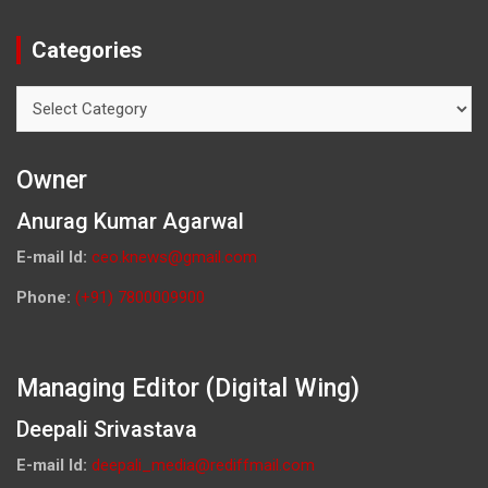
Categories
Categories
Owner
Anurag Kumar Agarwal
E-mail Id:
ceo.knews@gmail.com
Phone:
(+91) 7800009900
Managing Editor (Digital Wing)
Deepali Srivastava
E-mail Id:
deepali_media@rediffmail.com