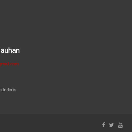
hauhan
gmail.com
 India is