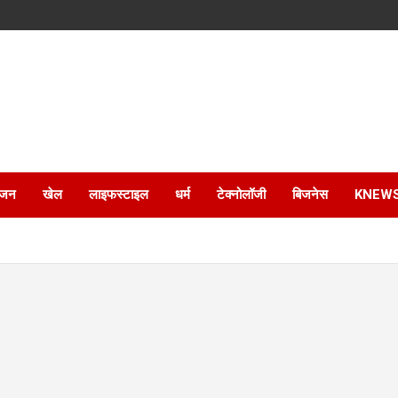
ंजन
खेल
लाइफस्टाइल
धर्म
टेक्नोलॉजी
बिजनेस
KNEW