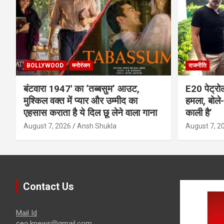
BOLLYWOOD
मनोरंजन
राजनीति
बंटवारा 1947′ का ‘तब्बसुम’ आउट,
E20 पेट्रो
मुश्किल वक्त में प्यार और उम्मीद का
हमला, बोले- 
एहसास कराता है ये दिल छू लेने वाला गाना
काली है’
August 7, 2026
Ansh Shukla
August 7, 2
Contact Us
Mail Id
ceo.knews@gmail.com