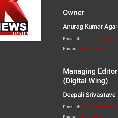
Owner
Anurag Kumar Agar
E-mail Id:
ceo.knews@gmail.c
Phone:
(+91) 7800009900
Managing Editor
(Digital Wing)
Deepali Srivastava
E-mail Id:
deepali_media@redif
Phone:
(+91) 9026692259