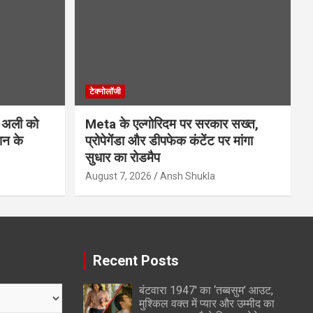
टेक्नोलॉजी
 अली को
Meta के एल्गोरिदम पर सरकार सख्त,
ान के
प्रोपेगेंडा और डीपफेक कंटेंट पर मांगा
सुधार का रोडमैप
August 7, 2026
Ansh Shukla
Recent Posts
बंटवारा 1947′ का ‘तब्बसुम’ आउट,
मुश्किल वक्त में प्यार और उम्मीद का