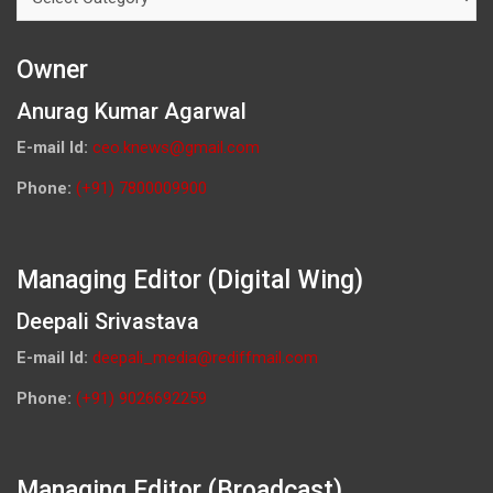
Owner
Anurag Kumar Agarwal
E-mail Id:
ceo.knews@gmail.com
Phone:
(+91) 7800009900
Managing Editor (Digital Wing)
Deepali Srivastava
E-mail Id:
deepali_media@rediffmail.com
Phone:
(+91) 9026692259
Managing Editor (Broadcast)