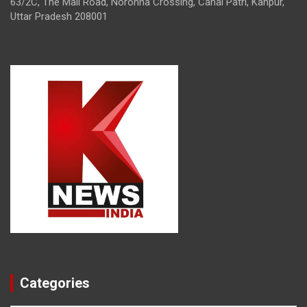
63/2C, The Mall Road, Noronha Crossing, Canal Patri, Kanpur,
Uttar Pradesh 208001
Categories