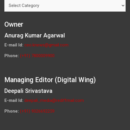
Categories
Owner
Anurag Kumar Agarwal
E-mail Id:
ceo.knews@gmail.com
Phone:
(+91) 7800009900
Managing Editor (Digital Wing)
Deepali Srivastava
E-mail Id:
deepali_media@rediffmail.com
Phone:
(+91) 9026692259