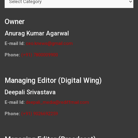
Owner
Anurag Kumar Agarwal
E-mail Id:
ceo.knews@gmail.com
Phone:
(+91) 7800009900
Managing Editor (Digital Wing)
Deepali Srivastava
E-mail Id:
deepali_media@rediffmail.com
Phone:
(+91) 9026692259