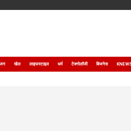
ंजन
खेल
लाइफस्टाइल
धर्म
टेक्नोलॉजी
बिजनेस
KNEW