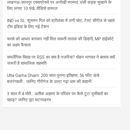
लखनऊ-कानपुर एक्सप्रेसवे पर अनोखी मरम्मत, धंसी सड़क सुखाने के
लिए लगाए 10 पंखे; वीडियो वायरल
IND vs SL: शुभमन गिल को श्रीलंका में लगी चोट, टेस्ट सीरीज से पहले
टीम इंडिया के लिए नई टेंशन
फतवे को आधार बनाकर नहीं मिल सकती तलाक की डिक्री, MP हाईकोर्ट
का अहम फैसला
समलैंगिक विवाह पर RSS का क्या है नजरिया? मोहन भागवत ने बताया क्यों
जरूरी है सामाजिक सहमति
Ulta Garha Dham: 200 साल पुराना इतिहास, 56 फीट ऊंचे
बजरंगबली… जानिए गौरीगंज के उल्टा गढ़ा धाम की कहानी
3 साल में 4 मौतें… अतीक अहमद के परिवार पर कैसे टूटा मुसीबतों का
पहाड़? जानिए पूरा घटनाक्रम