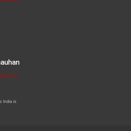
hauhan
gmail.com
 India is