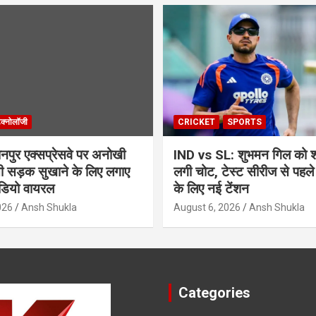
ेक्नोलॉजी
CRICKET
SPORTS
ुर एक्सप्रेसवे पर अनोखी
IND vs SL: शुभमन गिल को श्र
सी सड़क सुखाने के लिए लगाए
लगी चोट, टेस्ट सीरीज से पहले
ीडियो वायरल
के लिए नई टेंशन
026
Ansh Shukla
August 6, 2026
Ansh Shukla
Categories