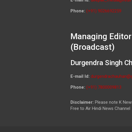
Phone:
(+91) 9026692259
Managing Editor
(Broadcast)
Durgendra Singh C
E-mail Id:
durgendrachauhan@
Phone:
(+91) 7800009813
Disclaimer:
Please note K News
Free to Air Hindi News Channel