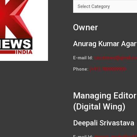
Categories
Owner
Anurag Kumar Agar
E-mail Id:
ceo.knews@gmail.c
Phone:
(+91) 7800009900
Managing Editor
(Digital Wing)
Deepali Srivastava
E-mail Id:
deepali_media@redif