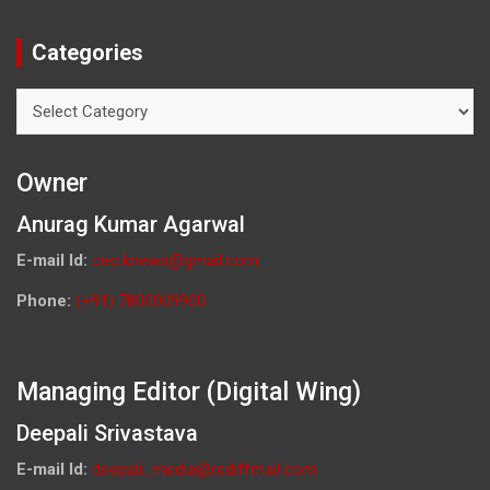
Categories
Categories
Owner
Anurag Kumar Agarwal
E-mail Id:
ceo.knews@gmail.com
Phone:
(+91) 7800009900
Managing Editor (Digital Wing)
Deepali Srivastava
E-mail Id:
deepali_media@rediffmail.com