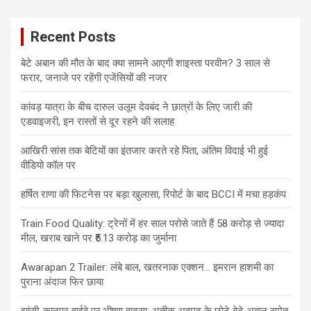
Recent Posts
बेटे अबान की मौत के बाद क्या सामने आएगी शाइस्ता परवीन? 3 साल से
फरार, जनाजे पर रहेंगी एजेंसियों की नजर
कांवड़ यात्रा के बीच दारुल उलूम देवबंद ने छात्रों के लिए जारी की
एडवाइजरी, इन रास्तों से दूर रहने की सलाह
आखिरी सांस तक बेटियों का इंतजार करते रहे पिता, अंतिम विदाई भी हुई
वीडियो कॉल पर
हर्षित राणा की फिटनेस पर बड़ा खुलासा, रिपोर्ट के बाद BCCI में मचा हड़कंप
Train Food Quality: ट्रेनों में हर साल परोसे जाते हैं 58 करोड़ से ज्यादा
मील, खराब खाने पर ₹5.13 करोड़ का जुर्माना
Awarapan 2 Trailer: लंबे बाल, खतरनाक एक्शन… इमरान हाशमी का
पुराना अंदाज फिर छाया
झांसी-कानपुर हाईवे पर भीषण हादसा: अतीक अहमद के छोटे बेटे अबान समेत