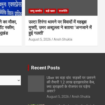
जम्मू-कश्मीर
बड़ी खबर
राजनीति
ने का मौका,
उल्टा तिरंगा थामने पर विवादों में महबूबा
लॉट स्कीम;
मुफ्ती, उमर अब्दुल्ला ने बताया ‘अनजाने में
भूखंड
हुई गलती’
August 5, 2026
Ansh Shukla
Recent Posts
Uber का बड़ा दांव: सड़कों पर उतारने
की तैयारी 1.2 लाख ड्राइवरलेस कैब,
क्या ड्राइवरों के रोजगार पर पड़ेगा
असर?
August 5, 2026
Ansh Shukla