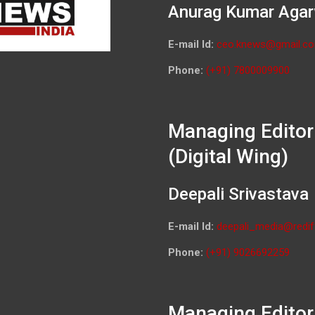
Anurag Kumar Agar
E-mail Id:
ceo.knews@gmail.c
Phone:
(+91) 7800009900
Managing Editor
(Digital Wing)
Deepali Srivastava
E-mail Id:
deepali_media@redif
Phone:
(+91) 9026692259
Managing Editor