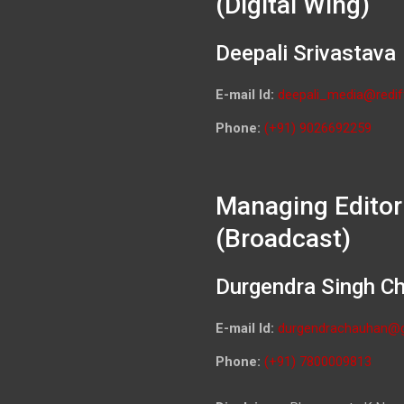
(Digital Wing)
Deepali Srivastava
E-mail Id:
deepali_media@redif
Phone:
(+91) 9026692259
Managing Editor
(Broadcast)
Durgendra Singh C
E-mail Id:
durgendrachauhan@
Phone:
(+91) 7800009813