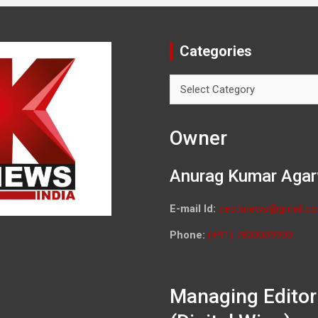
Categories
Categories
Owner
Anurag Kumar Agar
E-mail Id:
ceo.knews@gmail.c
Phone:
(+91) 7800009900
Managing Editor