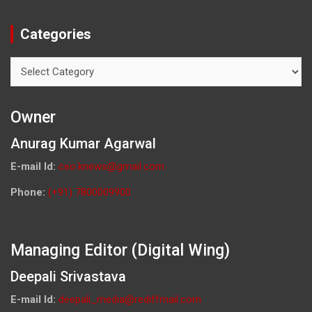
Categories
Categories
Owner
Anurag Kumar Agarwal
E-mail Id:
ceo.knews@gmail.com
Phone:
(+91) 7800009900
Managing Editor (Digital Wing)
Deepali Srivastava
E-mail Id:
deepali_media@rediffmail.com