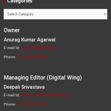
Categories
Categories
Owner
Anurag Kumar Agarwal
E-mail Id:
ceo.knews@gmail.com
Phone:
(+91) 7800009900
Managing Editor (Digital Wing)
Deepali Srivastava
E-mail Id:
deepali_media@rediffmail.com
Phone:
(+91) 9026692259