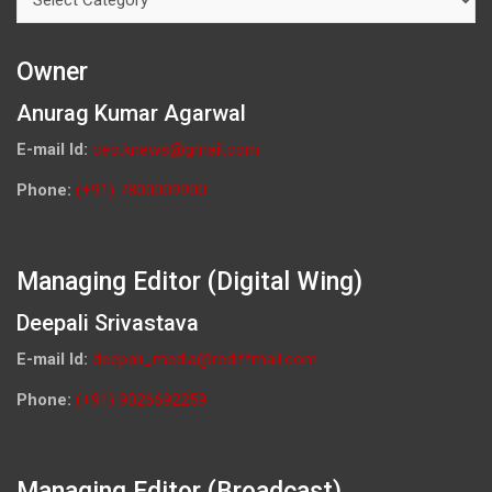
Owner
Anurag Kumar Agarwal
E-mail Id:
ceo.knews@gmail.com
Phone:
(+91) 7800009900
Managing Editor (Digital Wing)
Deepali Srivastava
E-mail Id:
deepali_media@rediffmail.com
Phone:
(+91) 9026692259
Managing Editor (Broadcast)